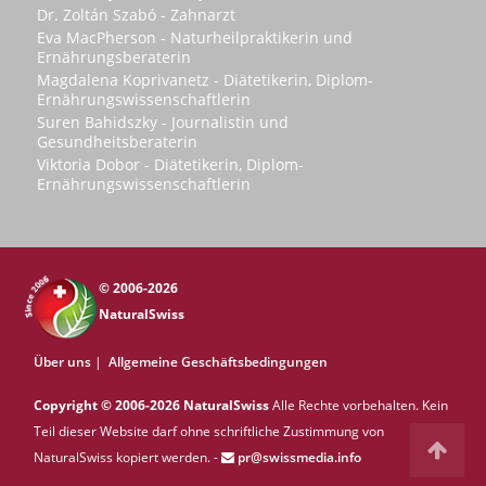
Dr. Zoltán Szabó - Zahnarzt
Eva MacPherson - Naturheilpraktikerin und
Ernährungsberaterin
Magdalena Koprivanetz - Diätetikerin, Diplom-
Ernährungswissenschaftlerin
Suren Bahidszky - Journalistin und
Gesundheitsberaterin
Viktoria Dobor - Diätetikerin, Diplom-
Ernährungswissenschaftlerin
© 2006-2026
NaturalSwiss
Über uns
|
Allgemeine Geschäftsbedingungen
Copyright © 2006-2026 NaturalSwiss
Alle Rechte vorbehalten. Kein
Teil dieser Website darf ohne schriftliche Zustimmung von
NaturalSwiss kopiert werden. -
pr@swissmedia.info