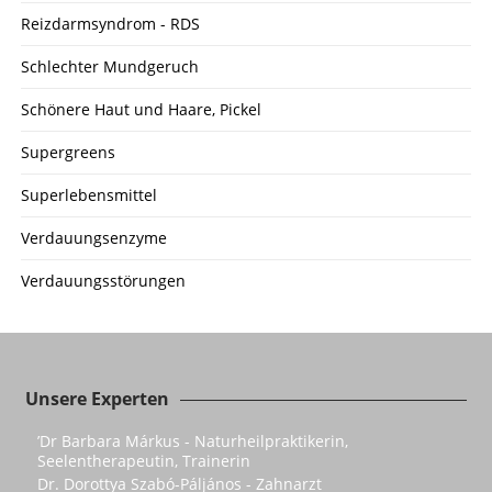
Reizdarmsyndrom - RDS
Schlechter Mundgeruch
Schönere Haut und Haare, Pickel
Supergreens
Superlebensmittel
Verdauungsenzyme
Verdauungsstörungen
Unsere Experten
’Dr Barbara Márkus - Naturheilpraktikerin,
Seelentherapeutin, Trainerin
Dr. Dorottya Szabó-Páljános - Zahnarzt