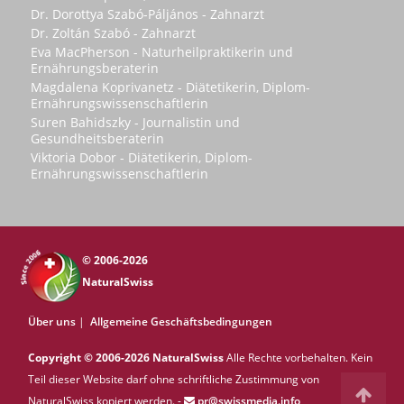
Dr. Dorottya Szabó-Páljános - Zahnarzt
Dr. Zoltán Szabó - Zahnarzt
Eva MacPherson - Naturheilpraktikerin und
Ernährungsberaterin
Magdalena Koprivanetz - Diätetikerin, Diplom-
Ernährungswissenschaftlerin
Suren Bahidszky - Journalistin und
Gesundheitsberaterin
Viktoria Dobor - Diätetikerin, Diplom-
Ernährungswissenschaftlerin
© 2006-2026
NaturalSwiss
Über uns
|
Allgemeine Geschäftsbedingungen
Copyright © 2006-2026 NaturalSwiss
Alle Rechte vorbehalten. Kein
Teil dieser Website darf ohne schriftliche Zustimmung von
NaturalSwiss kopiert werden. -
pr@swissmedia.info