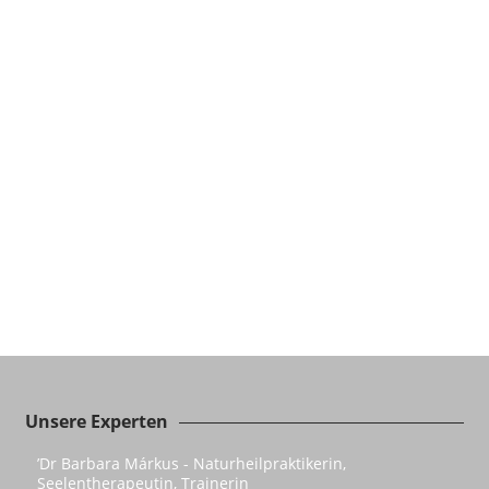
Unsere Experten
’Dr Barbara Márkus - Naturheilpraktikerin,
Seelentherapeutin, Trainerin