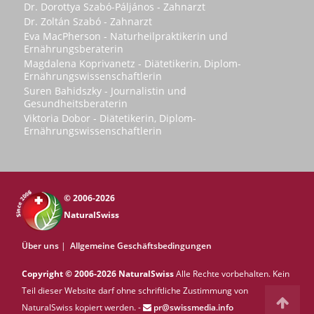
Dr. Dorottya Szabó-Páljános - Zahnarzt
Dr. Zoltán Szabó - Zahnarzt
Eva MacPherson - Naturheilpraktikerin und
Ernährungsberaterin
Magdalena Koprivanetz - Diätetikerin, Diplom-
Ernährungswissenschaftlerin
Suren Bahidszky - Journalistin und
Gesundheitsberaterin
Viktoria Dobor - Diätetikerin, Diplom-
Ernährungswissenschaftlerin
© 2006-2026
NaturalSwiss
Über uns
|
Allgemeine Geschäftsbedingungen
Copyright © 2006-2026 NaturalSwiss
Alle Rechte vorbehalten. Kein
Teil dieser Website darf ohne schriftliche Zustimmung von
NaturalSwiss kopiert werden. -
pr@swissmedia.info