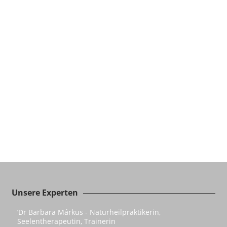
Unsere Experten
’Dr Barbara Márkus - Naturheilpraktikerin,
Seelentherapeutin, Trainerin